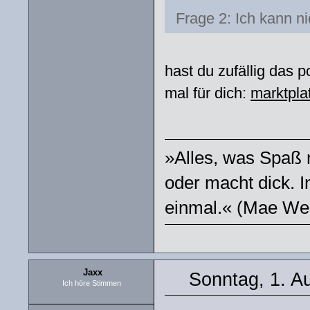
Frage 2: Ich kann ni
hast du zufällig das p
mal für dich:
marktpla
»Alles, was Spaß m
oder macht dick. I
einmal.« (Mae We
Jaxx
Sonntag, 1. A
Ich höre Stimmen