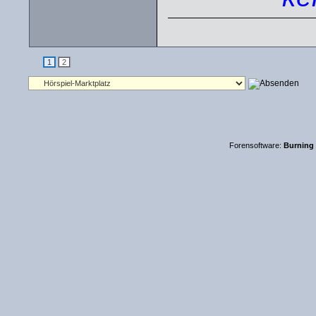
1
2
Forensoftware:
Burning