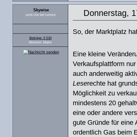
Skywise
Donnerstag, 1
senti che bel rumore
So, der Marktplatz ha
Beiträge: 5 530
Wohnort: Mainz
Eine kleine Veränderu
Verkaufsplattform nur
auch anderweitig akt
Lese
rechte hat grund
Möglichkeit zu verkau
mindestens 20 gehaltv
eine oder andere vers
gute Gründe für eine
ordentlich Gas beim Er