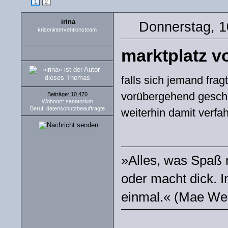
1
2
irina
Donnerstag, 1
kriseninterventionsteam
marktplatz 
falls sich jemand frag
vorübergehend geschl
Beiträge: 10 470
Wohnort: sanatorium
Beruf: datenschutzbeauftragte
weiterhin damit verfa
»Alles, was Spaß m
oder macht dick. I
einmal.« (Mae We