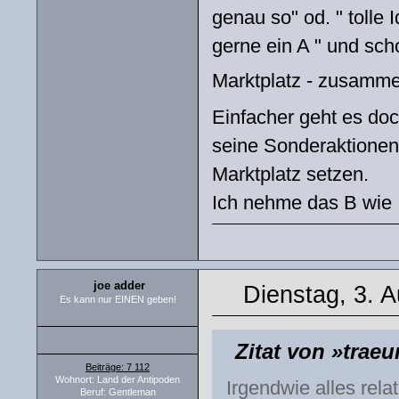
genau so" od. " tolle 
gerne ein A " und scho
Marktplatz - zusamm
Einfacher geht es do
seine Sonderaktione
Marktplatz setzen.
Ich nehme das B wie .
joe adder
Dienstag, 3. 
Es kann nur EINEN geben!
Zitat von »trae
Beiträge: 7 112
Wohnort: Land der Antipoden
Irgendwie alles rela
Beruf: Gentleman