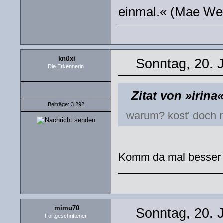
einmal.« (Mae We
knüxi
Sonntag, 20. 
Die Erkennerin
Zitat von »irina
Beiträge: 3 292
warum? kost' doch n
Komm da mal besser 
mimu70
Sonntag, 20. 
Fortgeschrittener