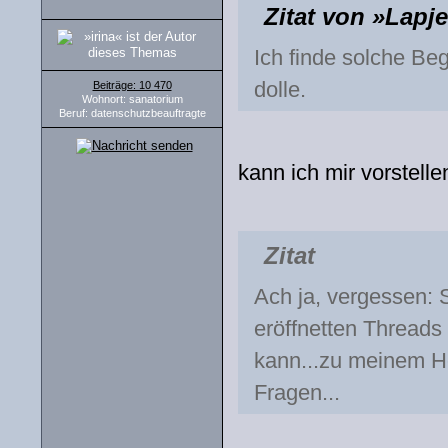
Zitat von »Lapj
Ich finde solche Be
dolle.
Beiträge: 10 470
Wohnort: sanatorium
Beruf: datenschutzbeauftragte
kann ich mir vorstelle
Zitat
Ach ja, vergessen: 
eröffnetten Threads
kann...zu meinem He
Fragen...