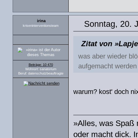
irina
Sonntag, 20. 
kriseninterventionsteam
Zitat von »Lapj
was aber wieder blö
aufgemacht werden 
Beiträge: 10 470
Wohnort: sanatorium
Beruf: datenschutzbeauftragte
warum? kost' doch ni
»Alles, was Spaß m
oder macht dick. I