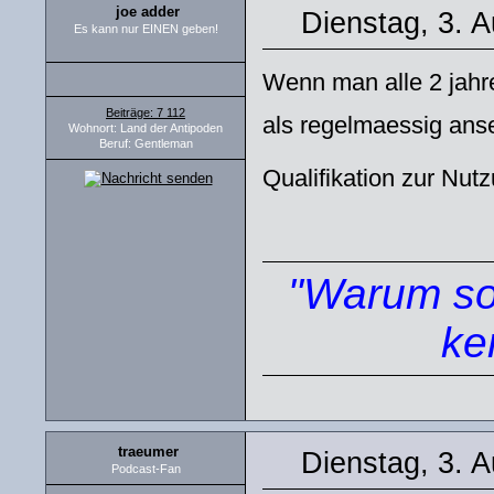
joe adder
Dienstag, 3. 
Es kann nur EINEN geben!
Wenn man alle 2 jahr
Beiträge: 7 112
als regelmaessig an
Wohnort: Land der Antipoden
Beruf: Gentleman
Qualifikation zur Nut
"Warum sol
ke
traeumer
Dienstag, 3. 
Podcast-Fan