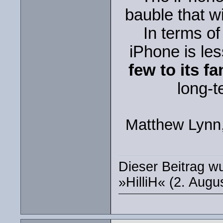
bauble that wi
In terms of
iPhone is less
few to its fa
long-t
Matthew Lynn,
Dieser Beitrag wu
»HilliH« (2. Augu