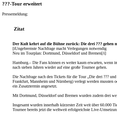
???-Tour erweitert
Pressemeldung:
Zitat
Der Kult kehrt auf die Bühne zurück: Die drei ??? gehe
[iUngebremste Nachfrage macht Verlegungen notwendig
Neu im Tourplan: Dortmund, Düsseldorf und Bremen[/i]
Hamburg.– Die Fans können es weiter kaum erwarten, wenn im H
nach sieben Jahren wieder auf eine große Tournee gehen.
Die Nachfrage nach den Tickets für die Tour „Die drei ??? und
Frankfurt, Mannheim und Nürnberg) verlegt werden mussten ode
ein Zusatztermin angesetzt.
Mit Dortmund, Düsseldorf und Bremen wurden zudem drei wei
Insgesamt wurden innerhalb kürzester Zeit weit über 60.000 T
Tournee bereits jetzt die weltweit erfolgreichste Live-Umsetzun