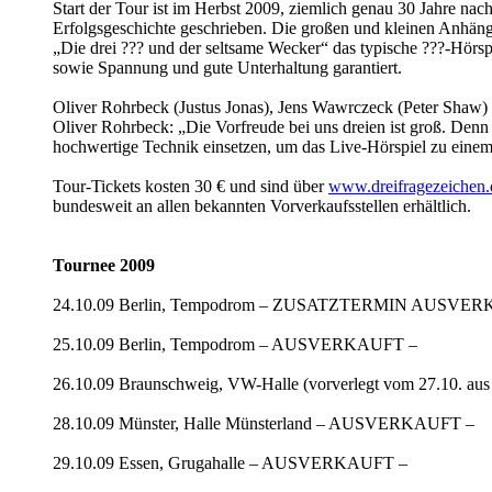
Start der Tour ist im Herbst 2009, ziemlich genau 30 Jahre nach
Erfolgsgeschichte geschrieben. Die großen und kleinen Anhänge
„Die drei ??? und der seltsame Wecker“ das typische ???-Hörsp
sowie Spannung und gute Unterhaltung garantiert.
Oliver Rohrbeck (Justus Jonas), Jens Wawrczeck (Peter Shaw) un
Oliver Rohrbeck: „Die Vorfreude bei uns dreien ist groß. Denn
hochwertige Technik einsetzen, um das Live-Hörspiel zu einem
Tour-Tickets kosten 30 € und sind über
www.dreifragezeichen.
bundesweit an allen bekannten Vorverkaufsstellen erhältlich.
Tournee 2009
24.10.09 Berlin, Tempodrom – ZUSATZTERMIN AUSVE
25.10.09 Berlin, Tempodrom – AUSVERKAUFT –
26.10.09 Braunschweig, VW-Halle (vorverlegt vom 27.10. aus d
28.10.09 Münster, Halle Münsterland – AUSVERKAUFT –
29.10.09 Essen, Grugahalle – AUSVERKAUFT –