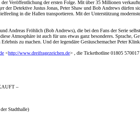
 der Veröffentlichung der ersten Folge. Mit über 35 Millionen verkaufte
r der Detektive Justus Jonas, Peter Shaw und Bob Andrews dürfen sich 
ielfeeling in die Hallen transportieren. Mit der Unterstützung moderns
d Andreas Fröhlich (Bob Andrews), die bei den Fans der Serie selbst K
 diese Atmosphäre ist auch für uns etwas ganz besonderes. Sprache, Ge
 Erlebnis zu machen. Und der legendäre Geräuschemacher Peter Klinkenb
de
<
http://www.dreifragezeichen.de
> , die Tickethotline 01805 57001
RKAUFT –
er Stadthalle)