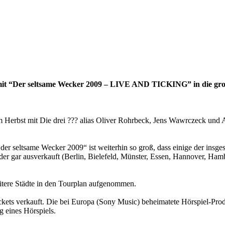
n mit “Der seltsame Wecker 2009 – LIVE AND TICKING” in die gr
erbst mit Die drei ??? alias Oliver Rohrbeck, Jens Wawrczeck und An
 der seltsame Wecker 2009“ ist weiterhin so groß, dass einige der insg
r gar ausverkauft (Berlin, Bielefeld, Münster, Essen, Hannover, Ham
tere Städte in den Tourplan aufgenommen.
ickets verkauft. Die bei Europa (Sony Music) beheimatete Hörspiel-Pr
g eines Hörspiels.