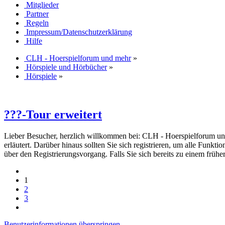
Mitglieder
Partner
Regeln
Impressum/Datenschutzerklärung
Hilfe
CLH - Hoerspielforum und mehr
»
Hörspiele und Hörbücher
»
Hörspiele
»
???-Tour erweitert
Lieber Besucher, herzlich willkommen bei: CLH - Hoerspielforum und meh
erläutert. Darüber hinaus sollten Sie sich registrieren, um alle Funkt
über den Registrierungsvorgang. Falls Sie sich bereits zu einem frühe
1
2
3
Benutzerinformationen überspringen