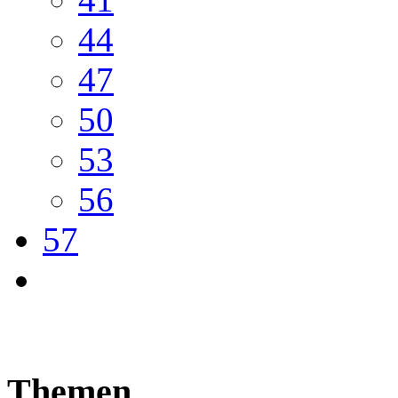
44
47
50
53
56
57
Themen