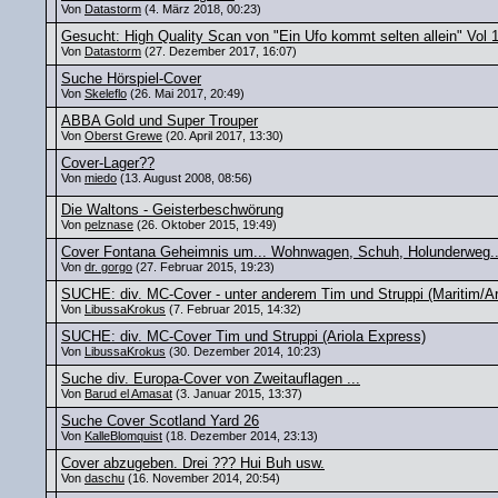
Von
Datastorm
(4. März 2018, 00:23)
Gesucht: High Quality Scan von "Ein Ufo kommt selten allein" Vol 
Von
Datastorm
(27. Dezember 2017, 16:07)
Suche Hörspiel-Cover
Von
Skeleflo
(26. Mai 2017, 20:49)
ABBA Gold und Super Trouper
Von
Oberst Grewe
(20. April 2017, 13:30)
Cover-Lager??
Von
miedo
(13. August 2008, 08:56)
Die Waltons - Geisterbeschwörung
Von
pelznase
(26. Oktober 2015, 19:49)
Cover Fontana Geheimnis um... Wohnwagen, Schuh, Holunderweg..
Von
dr. gorgo
(27. Februar 2015, 19:23)
SUCHE: div. MC-Cover - unter anderem Tim und Struppi (Maritim/Ario
Von
LibussaKrokus
(7. Februar 2015, 14:32)
SUCHE: div. MC-Cover Tim und Struppi (Ariola Express)
Von
LibussaKrokus
(30. Dezember 2014, 10:23)
Suche div. Europa-Cover von Zweitauflagen ...
Von
Barud el Amasat
(3. Januar 2015, 13:37)
Suche Cover Scotland Yard 26
Von
KalleBlomquist
(18. Dezember 2014, 23:13)
Cover abzugeben. Drei ??? Hui Buh usw.
Von
daschu
(16. November 2014, 20:54)