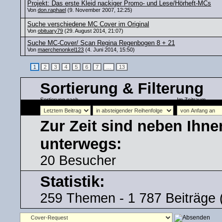
Projekt: Das erste Kleid nackiger Promo- und Lese/Hörheft-MCs
Von
don.raphael
(9. November 2007, 12:25)
Suche verschiedene MC Cover im Original
Von
obituary79
(29. August 2014, 21:07)
Suche MC-Cover/ Scan Regina Regenbogen 8 + 21
Von
maerchenonkel123
(4. Juni 2014, 15:50)
1
2
3
4
5
6
7
…
13
Sortierung & Filterung
Sortierung nach
Im Zeitraum
Zur Zeit sind neben Ihn
unterwegs:
20 Besucher
Statistik:
259 Themen - 1 787 Beiträge (