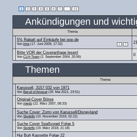
1
2
3
4
5
6
7
…
13
Ankündigungen und wicht
Thema
5% Rabatt auf Einkäufe bei pop.de
2
Von
irina
(17. Juni 2009, 17:32)
1
2
Bitte VOR der Coveranfrage lesen!
0
Von
CLH-Team
(2. September 2004, 20:56)
Themen
Thema
Karussell, 3157 032 von 1971
Von
Barud el Amasat
(28. Mai 2021, 23:51)
Original-Cover Börse
Von
miedo
(22. März 2007, 08:33)
Suche Cover: Zorro von Karussell/Disneyland
Von
Skeleflo
(10. November 2018, 02:22)
Suche Cover Spaßvogel Folge 5
Von
Skeleflo
(19. März 2018, 21:18)
Hui Buh Kassette Folge 22