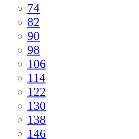
74
82
90
98
106
114
122
130
138
146